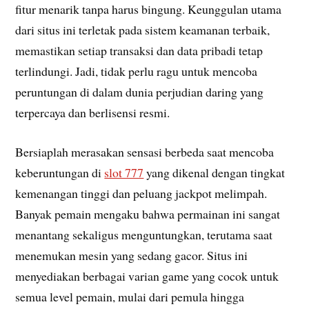
fitur menarik tanpa harus bingung. Keunggulan utama
dari situs ini terletak pada sistem keamanan terbaik,
memastikan setiap transaksi dan data pribadi tetap
terlindungi. Jadi, tidak perlu ragu untuk mencoba
peruntungan di dalam dunia perjudian daring yang
terpercaya dan berlisensi resmi.
Bersiaplah merasakan sensasi berbeda saat mencoba
keberuntungan di
slot 777
yang dikenal dengan tingkat
kemenangan tinggi dan peluang jackpot melimpah.
Banyak pemain mengaku bahwa permainan ini sangat
menantang sekaligus menguntungkan, terutama saat
menemukan mesin yang sedang gacor. Situs ini
menyediakan berbagai varian game yang cocok untuk
semua level pemain, mulai dari pemula hingga