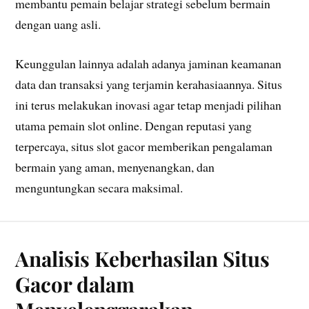
membantu pemain belajar strategi sebelum bermain
dengan uang asli.
Keunggulan lainnya adalah adanya jaminan keamanan
data dan transaksi yang terjamin kerahasiaannya. Situs
ini terus melakukan inovasi agar tetap menjadi pilihan
utama pemain slot online. Dengan reputasi yang
terpercaya, situs slot gacor memberikan pengalaman
bermain yang aman, menyenangkan, dan
menguntungkan secara maksimal.
Analisis Keberhasilan Situs
Gacor dalam