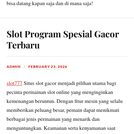
bisa datang kapan saja dan di mana saja!
Slot Program Spesial Gacor
Terbaru
ADMIN
FEBRUARY 23, 2026
slot777
Situs slot gacor menjadi pilihan utama bagi
pecinta permainan slot online yang menginginkan
kemenangan beruntun. Dengan fitur mesin yang selalu
memberikan peluang besar, pemain dapat menikmati
berbagai jenis permainan yang menarik dan
menguntungkan. Keamanan serta kenyamanan saat