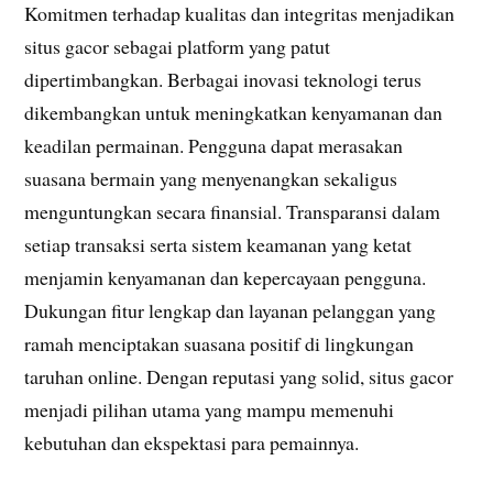
Komitmen terhadap kualitas dan integritas menjadikan
situs gacor sebagai platform yang patut
dipertimbangkan. Berbagai inovasi teknologi terus
dikembangkan untuk meningkatkan kenyamanan dan
keadilan permainan. Pengguna dapat merasakan
suasana bermain yang menyenangkan sekaligus
menguntungkan secara finansial. Transparansi dalam
setiap transaksi serta sistem keamanan yang ketat
menjamin kenyamanan dan kepercayaan pengguna.
Dukungan fitur lengkap dan layanan pelanggan yang
ramah menciptakan suasana positif di lingkungan
taruhan online. Dengan reputasi yang solid, situs gacor
menjadi pilihan utama yang mampu memenuhi
kebutuhan dan ekspektasi para pemainnya.