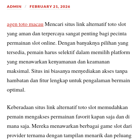
ADMIN
FEBRUARY 21, 2026
agen toto macau
Mencari situs link alternatif toto slot
yang aman dan terpercaya sangat penting bagi pecinta
permainan slot online. Dengan banyaknya pilihan yang
tersedia, pemain harus selektif dalam memilih platform
yang menawarkan kenyamanan dan keamanan
maksimal. Situs ini biasanya menyediakan akses tanpa
hambatan dan fitur lengkap untuk pengalaman bermain
optimal.
Keberadaan situs link alternatif toto slot memudahkan
pemain mengakses permainan favorit kapan saja dan di
mana saja. Mereka menawarkan berbagai game slot dari
provider ternama dengan tampilan menarik dan peluang