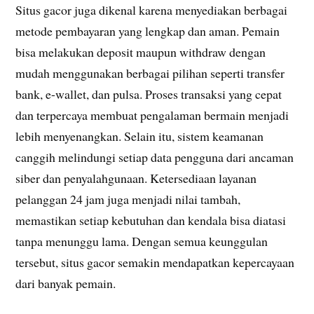
Situs gacor juga dikenal karena menyediakan berbagai
metode pembayaran yang lengkap dan aman. Pemain
bisa melakukan deposit maupun withdraw dengan
mudah menggunakan berbagai pilihan seperti transfer
bank, e-wallet, dan pulsa. Proses transaksi yang cepat
dan terpercaya membuat pengalaman bermain menjadi
lebih menyenangkan. Selain itu, sistem keamanan
canggih melindungi setiap data pengguna dari ancaman
siber dan penyalahgunaan. Ketersediaan layanan
pelanggan 24 jam juga menjadi nilai tambah,
memastikan setiap kebutuhan dan kendala bisa diatasi
tanpa menunggu lama. Dengan semua keunggulan
tersebut, situs gacor semakin mendapatkan kepercayaan
dari banyak pemain.