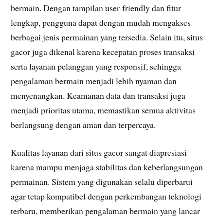
bermain. Dengan tampilan user-friendly dan fitur
lengkap, pengguna dapat dengan mudah mengakses
berbagai jenis permainan yang tersedia. Selain itu, situs
gacor juga dikenal karena kecepatan proses transaksi
serta layanan pelanggan yang responsif, sehingga
pengalaman bermain menjadi lebih nyaman dan
menyenangkan. Keamanan data dan transaksi juga
menjadi prioritas utama, memastikan semua aktivitas
berlangsung dengan aman dan terpercaya.
Kualitas layanan dari situs gacor sangat diapresiasi
karena mampu menjaga stabilitas dan keberlangsungan
permainan. Sistem yang digunakan selalu diperbarui
agar tetap kompatibel dengan perkembangan teknologi
terbaru, memberikan pengalaman bermain yang lancar