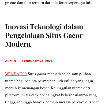
promo dan fitur terbaru dari platform terpercaya ini.
Inovasi Teknologi dalam
Pengelolaan Situs Gacor
Modern
ADMIN
FEBRUARY 21, 2026
WINDAH99
Situs gacor menjadi salah satu pilihan
utama bagi pecinta permainan judi online yang ingin
meraih kemenangan besar. Keunggulan utama dari
platform ini terletak pada tingkat keberhasilannya yang
tinggi, sehingga banyak pemain merasa percaya diri saat