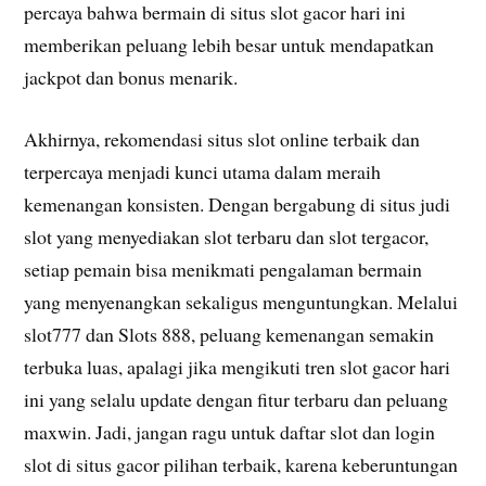
percaya bahwa bermain di situs slot gacor hari ini
memberikan peluang lebih besar untuk mendapatkan
jackpot dan bonus menarik.
Akhirnya, rekomendasi situs slot online terbaik dan
terpercaya menjadi kunci utama dalam meraih
kemenangan konsisten. Dengan bergabung di situs judi
slot yang menyediakan slot terbaru dan slot tergacor,
setiap pemain bisa menikmati pengalaman bermain
yang menyenangkan sekaligus menguntungkan. Melalui
slot777 dan Slots 888, peluang kemenangan semakin
terbuka luas, apalagi jika mengikuti tren slot gacor hari
ini yang selalu update dengan fitur terbaru dan peluang
maxwin. Jadi, jangan ragu untuk daftar slot dan login
slot di situs gacor pilihan terbaik, karena keberuntungan