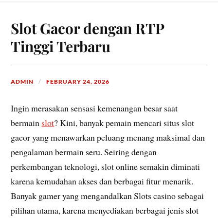
Slot Gacor dengan RTP
Tinggi Terbaru
ADMIN
FEBRUARY 24, 2026
Ingin merasakan sensasi kemenangan besar saat
bermain
slot
? Kini, banyak pemain mencari situs slot
gacor yang menawarkan peluang menang maksimal dan
pengalaman bermain seru. Seiring dengan
perkembangan teknologi, slot online semakin diminati
karena kemudahan akses dan berbagai fitur menarik.
Banyak gamer yang mengandalkan Slots casino sebagai
pilihan utama, karena menyediakan berbagai jenis slot