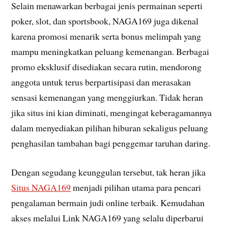
Selain menawarkan berbagai jenis permainan seperti
poker, slot, dan sportsbook, NAGA169 juga dikenal
karena promosi menarik serta bonus melimpah yang
mampu meningkatkan peluang kemenangan. Berbagai
promo eksklusif disediakan secara rutin, mendorong
anggota untuk terus berpartisipasi dan merasakan
sensasi kemenangan yang menggiurkan. Tidak heran
jika situs ini kian diminati, mengingat keberagamannya
dalam menyediakan pilihan hiburan sekaligus peluang
penghasilan tambahan bagi penggemar taruhan daring.
Dengan segudang keunggulan tersebut, tak heran jika
Situs NAGA169
menjadi pilihan utama para pencari
pengalaman bermain judi online terbaik. Kemudahan
akses melalui Link NAGA169 yang selalu diperbarui