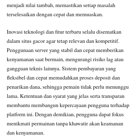
menjadi nilai tambah, memastikan setiap masalah
terselesaikan dengan cepat dan memuaskan.
Inovasi teknologi dan fitur terbaru selalu disematkan
dalam situs gacor agar tetap relevan dan kompetitif.
Penggunaan server yang stabil dan cepat memberikan
kenyamanan saat bermain, mengurangi risiko lag atau
gangguan teknis lainnya. Sistem pembayaran yang
fleksibel dan cepat memudahkan proses deposit dan
penarikan dana, sehingga pemain tidak perlu menunggu
lama. Ketentuan dan syarat yang jelas serta transparan
membantu membangun kepercayaan pengguna terhadap
platform ini. Dengan demikian, pengguna dapat fokus
menikmati permainan tanpa khawatir akan keamanan
dan kenyamanan.