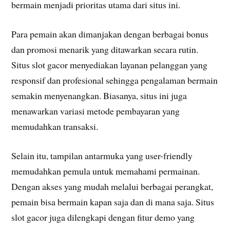
bermain menjadi prioritas utama dari situs ini.
Para pemain akan dimanjakan dengan berbagai bonus
dan promosi menarik yang ditawarkan secara rutin.
Situs slot gacor menyediakan layanan pelanggan yang
responsif dan profesional sehingga pengalaman bermain
semakin menyenangkan. Biasanya, situs ini juga
menawarkan variasi metode pembayaran yang
memudahkan transaksi.
Selain itu, tampilan antarmuka yang user-friendly
memudahkan pemula untuk memahami permainan.
Dengan akses yang mudah melalui berbagai perangkat,
pemain bisa bermain kapan saja dan di mana saja. Situs
slot gacor juga dilengkapi dengan fitur demo yang