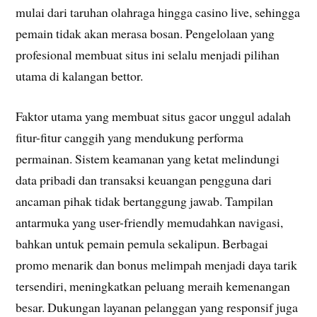
mulai dari taruhan olahraga hingga casino live, sehingga
pemain tidak akan merasa bosan. Pengelolaan yang
profesional membuat situs ini selalu menjadi pilihan
utama di kalangan bettor.
Faktor utama yang membuat situs gacor unggul adalah
fitur-fitur canggih yang mendukung performa
permainan. Sistem keamanan yang ketat melindungi
data pribadi dan transaksi keuangan pengguna dari
ancaman pihak tidak bertanggung jawab. Tampilan
antarmuka yang user-friendly memudahkan navigasi,
bahkan untuk pemain pemula sekalipun. Berbagai
promo menarik dan bonus melimpah menjadi daya tarik
tersendiri, meningkatkan peluang meraih kemenangan
besar. Dukungan layanan pelanggan yang responsif juga