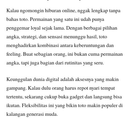
Kalau ngomongin hiburan online, nggak lengkap tanpa
bahas toto. Permainan yang satu ini udah punya
penggemar loyal sejak lama. Dengan berbagai pilihan
angka, strategi, dan sensasi menunggu hasil, toto
menghadirkan kombinasi antara keberuntungan dan
feeling. Buat sebagian orang, ini bukan cuma permainan
angka, tapi juga bagian dari rutinitas yang seru.
Keunggulan dunia digital adalah aksesnya yang makin
gampang. Kalau dulu orang harus repot nyari tempat
tertentu, sekarang cukup buka gadget dan langsung bisa
ikutan. Fleksibilitas ini yang bikin toto makin populer di
kalangan generasi muda.