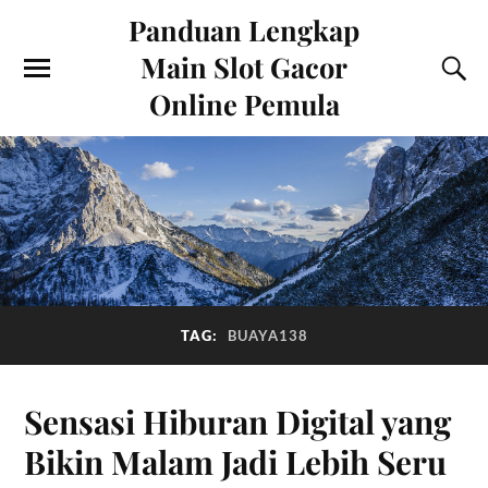
Panduan Lengkap
Main Slot Gacor
Online Pemula
TAG:
BUAYA138
Sensasi Hiburan Digital yang
Bikin Malam Jadi Lebih Seru