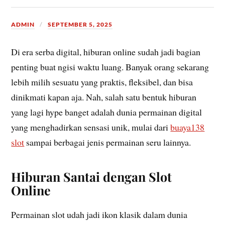
ADMIN
SEPTEMBER 5, 2025
Di era serba digital, hiburan online sudah jadi bagian
penting buat ngisi waktu luang. Banyak orang sekarang
lebih milih sesuatu yang praktis, fleksibel, dan bisa
dinikmati kapan aja. Nah, salah satu bentuk hiburan
yang lagi hype banget adalah dunia permainan digital
yang menghadirkan sensasi unik, mulai dari
buaya138
slot
sampai berbagai jenis permainan seru lainnya.
Hiburan Santai dengan Slot
Online
Permainan slot udah jadi ikon klasik dalam dunia