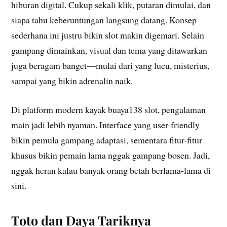
hiburan digital. Cukup sekali klik, putaran dimulai, dan
siapa tahu keberuntungan langsung datang. Konsep
sederhana ini justru bikin slot makin digemari. Selain
gampang dimainkan, visual dan tema yang ditawarkan
juga beragam banget—mulai dari yang lucu, misterius,
sampai yang bikin adrenalin naik.
Di platform modern kayak buaya138 slot, pengalaman
main jadi lebih nyaman. Interface yang user-friendly
bikin pemula gampang adaptasi, sementara fitur-fitur
khusus bikin pemain lama nggak gampang bosen. Jadi,
nggak heran kalau banyak orang betah berlama-lama di
sini.
Toto dan Daya Tariknya