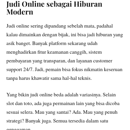
Judi Online sebagai Hiburan
Modern
Judi online sering dipandang sebelah mata, padahal
kalau dimainkan dengan bijak, ini bisa jadi hiburan yang
asik banget. Banyak platform sekarang udah
menghadirkan fitur keamanan canggih, sistem
pembayaran yang transparan, dan layanan customer
support 24/7. Jadi, pemain bisa fokus nikmatin keseruan
tanpa harus khawatir sama hal-hal teknis.
Yang bikin judi online beda adalah variasinya. Selain
slot dan toto, ada juga permainan lain yang bisa dicoba
sesuai selera. Mau yang santai? Ada. Mau yang penuh
strategi? Banyak juga. Semua tersedia dalam satu
genggaman.