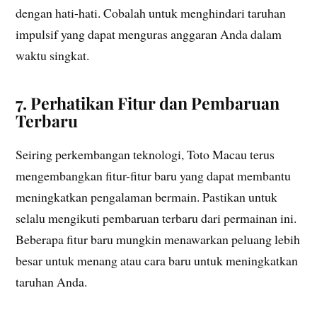
dengan hati-hati. Cobalah untuk menghindari taruhan
impulsif yang dapat menguras anggaran Anda dalam
waktu singkat.
7.
Perhatikan Fitur dan Pembaruan
Terbaru
Seiring perkembangan teknologi, Toto Macau terus
mengembangkan fitur-fitur baru yang dapat membantu
meningkatkan pengalaman bermain. Pastikan untuk
selalu mengikuti pembaruan terbaru dari permainan ini.
Beberapa fitur baru mungkin menawarkan peluang lebih
besar untuk menang atau cara baru untuk meningkatkan
taruhan Anda.