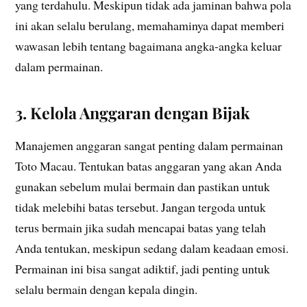
yang terdahulu. Meskipun tidak ada jaminan bahwa pola
ini akan selalu berulang, memahaminya dapat memberi
wawasan lebih tentang bagaimana angka-angka keluar
dalam permainan.
3.
Kelola Anggaran dengan Bijak
Manajemen anggaran sangat penting dalam permainan
Toto Macau. Tentukan batas anggaran yang akan Anda
gunakan sebelum mulai bermain dan pastikan untuk
tidak melebihi batas tersebut. Jangan tergoda untuk
terus bermain jika sudah mencapai batas yang telah
Anda tentukan, meskipun sedang dalam keadaan emosi.
Permainan ini bisa sangat adiktif, jadi penting untuk
selalu bermain dengan kepala dingin.