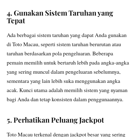
4.
Gunakan Sistem Taruhan yang
Tepat
Ada berbagai sistem taruhan yang dapat Anda gunakan
di Toto Macau, seperti sistem taruhan berurutan atau
taruhan berdasarkan pola pengeluaran. Beberapa
pemain memilih untuk bertaruh lebih pada angka-angka
yang sering muncul dalam pengeluaran sebelumnya,
sementara yang lain lebih suka menggunakan angka
acak. Kunci utama adalah memilih sistem yang nyaman
bagi Anda dan tetap konsisten dalam penggunaannya.
5.
Perhatikan Peluang Jackpot
Toto Macau terkenal dengan jackpot besar yang sering