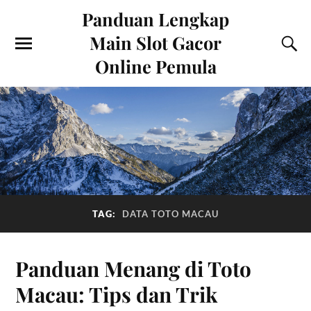
Panduan Lengkap
Main Slot Gacor
Online Pemula
TAG:
DATA TOTO MACAU
Panduan Menang di Toto
Macau: Tips dan Trik