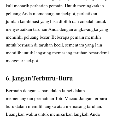
kali menarik perhatian pemain. Untuk meningkatkan
peluang Anda memenangkan jackpot, perhatikan
jumlah kombinasi yang bisa dipilih dan cobalah untuk
menyesuaikan taruhan Anda dengan angka-angka yang
memiliki peluang besar. Beberapa pemain memilih
untuk bermain di taruhan kecil, sementara yang lain
memilih untuk langsung memasang taruhan besar demi
mengejar jackpot.
6.
Jangan Terburu-Buru
Bermain dengan sabar adalah kunci dalam
memenangkan permainan Toto Macau. Jangan terburu-
buru dalam memilih angka atau memasang taruhan.
Luangkan waktu untuk memikirkan langkah Anda