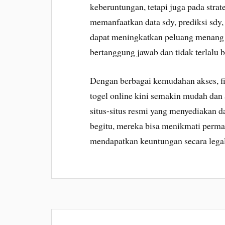
keberuntungan, tetapi juga pada stra
memanfaatkan data sdy, prediksi sdy, 
dapat meningkatkan peluang menang m
bertanggung jawab dan tidak terlalu
Dengan berbagai kemudahan akses, fit
togel online kini semakin mudah dan
situs-situs resmi yang menyediakan d
begitu, mereka bisa menikmati permai
mendapatkan keuntungan secara lega