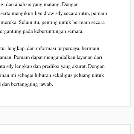
tegi dan analisis yang matang. Dengan
serta mengikuti live draw sdy secara rutin, pemain
ereka. Selain itu, penting untuk bermain secara
 bergantung pada keberuntungan semata.
ur lengkap, dan informasi terpercaya, bermain
 aman. Pemain dapat mengandalkan layanan dari
ata sdy lengkap dan prediksi yang akurat. Dengan
nan ini sebagai hiburan sekaligus peluang untuk
l dan bertanggung jawab.