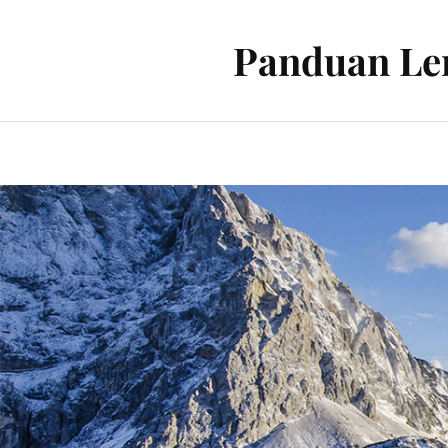
Panduan Len