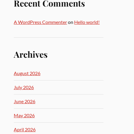
Recent Comments
A WordPress Commenter
on
Hello world!
Archives
August 2026
July 2026
June 2026
May 2026
April 2026