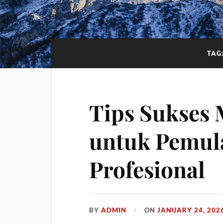
TAG
Tips Sukses 
untuk Pemul
Profesional
BY
ADMIN
ON
JANUARY 24, 202