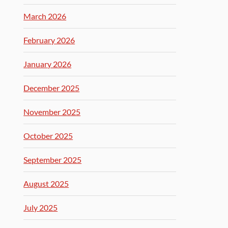
March 2026
February 2026
January 2026
December 2025
November 2025
October 2025
September 2025
August 2025
July 2025