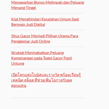
Menawarkan Bonus Melimpah dan Peluang
Menang Tinggi
Kiat Menghindari Kesalahan Umum Saat
Bermain Judi Digital
Situs Gacor Menjadi Pilihan Utama Para
Penggemar Judi Online
Strategi Meningkatkan Peluang
Kemenangan pada Togel Gacor Pasti
Untung
เปิดโลกแห่งโบนัสและรางวัล พร้อมเรียนรู้
เทคนิค สล็อต ที่ช่วยเพิ่มโอกาสรับผล
ตอบแทน