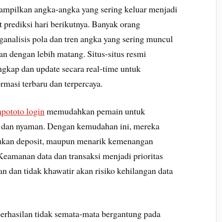
nampilkan angka-angka yang sering keluar menjadi
prediksi hari berikutnya. Banyak orang
analisis pola dan tren angka yang sering muncul
n dengan lebih matang. Situs-situs resmi
ngkap dan update secara real-time untuk
asi terbaru dan terpercaya.
pototo login
memudahkan pemain untuk
 dan nyaman. Dengan kemudahan ini, mereka
akukan deposit, maupun menarik kemenangan
Keamanan data dan transaksi menjadi prioritas
 dan tidak khawatir akan risiko kehilangan data
berhasilan tidak semata-mata bergantung pada