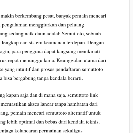
semakin berkembang pesat, banyak pemain mencari
n pengalaman menggiurkan dan peluang
ang sedang naik daun adalah Semuttoto, sebuah
an lengkap dan sistem keamanan terdepan. Dengan
ogin, para pengguna dapat langsung menikmati
arus repot menunggu lama. Keunggulan utama dari
ace yang intuitif dan proses pendaftaran semuttoto
ja bisa bergabung tanpa kendala berarti.
ng kapan saja dan di mana saja, semuttoto link
ni memastikan akses lancar tanpa hambatan dari
rang, pemain mencari semuttoto alternatif untuk
 lebih optimal dan bebas dari kendala teknis.
enjaga kelancaran permainan sekaligus