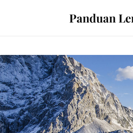
Panduan Len