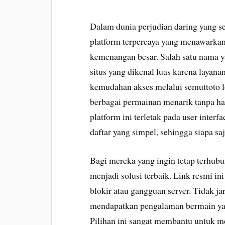
Dalam dunia perjudian daring yang 
platform terpercaya yang menawarka
kemenangan besar. Salah satu nama y
situs yang dikenal luas karena layan
kemudahan akses melalui semuttoto l
berbagai permainan menarik tanpa h
platform ini terletak pada user interf
daftar yang simpel, sehingga siapa sa
Bagi mereka yang ingin tetap terhubu
menjadi solusi terbaik. Link resmi i
blokir atau gangguan server. Tidak ja
mendapatkan pengalaman bermain yang
Pilihan ini sangat membantu untuk m