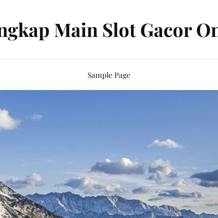
gkap Main Slot Gacor O
Sample Page