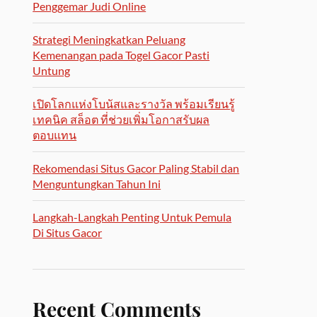
Penggemar Judi Online
Strategi Meningkatkan Peluang
Kemenangan pada Togel Gacor Pasti
Untung
เปิดโลกแห่งโบนัสและรางวัล พร้อมเรียนรู้
เทคนิค สล็อต ที่ช่วยเพิ่มโอกาสรับผล
ตอบแทน
Rekomendasi Situs Gacor Paling Stabil dan
Menguntungkan Tahun Ini
Langkah-Langkah Penting Untuk Pemula
Di Situs Gacor
Recent Comments