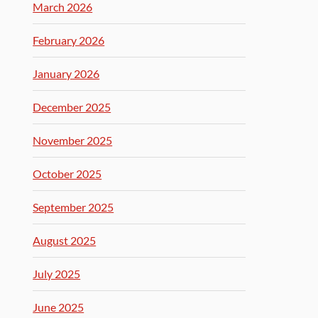
March 2026
February 2026
January 2026
December 2025
November 2025
October 2025
September 2025
August 2025
July 2025
June 2025