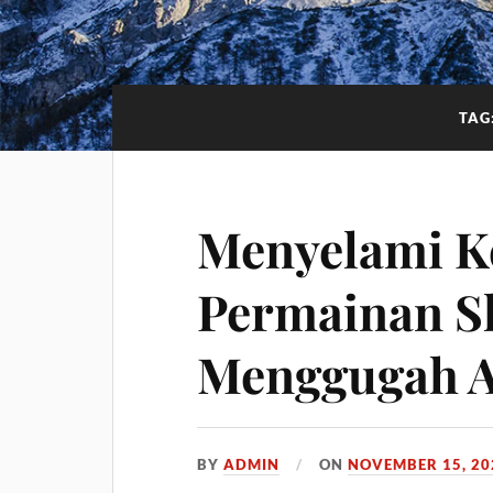
TAG
Menyelami K
Permainan S
Menggugah A
BY
ADMIN
ON
NOVEMBER 15, 20