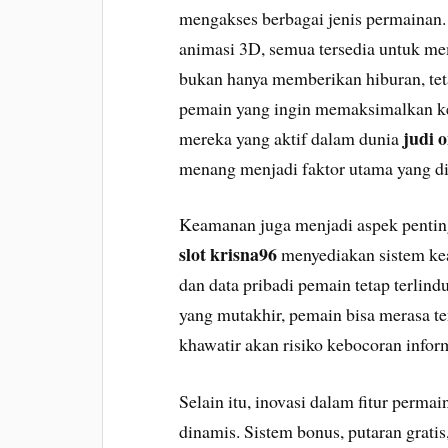
mengakses berbagai jenis permainan. 
animasi 3D, semua tersedia untuk m
bukan hanya memberikan hiburan, tet
pemain yang ingin memaksimalkan kem
judi o
mereka yang aktif dalam dunia
menang menjadi faktor utama yang di
Keamanan juga menjadi aspek penting
slot krisna96
menyediakan sistem ke
dan data pribadi pemain tetap terlind
yang mutakhir, pemain bisa merasa t
khawatir akan risiko kebocoran infor
Selain itu, inovasi dalam fitur per
dinamis. Sistem bonus, putaran gratis