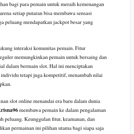
han bagi para pemain untuk meraih kemenangan
karena setiap putaran bisa membawa sensasi
gga peluang mendapatkan jackpot besar yang
dukung interaksi komunitas pemain. Fitur
 reguler memungkinkan pemain untuk bersaing dan
ial dalam bermain slot. Hal ini menciptakan
 individu tetapi juga kompetitif, menambah nilai
apkan.
nan slot online menandai era baru dalam dunia
krisna96
membawa pemain ke dalam pengalaman
uh peluang. Keunggulan fitur, keamanan, dan
ikan permainan ini pilihan utama bagi siapa saja