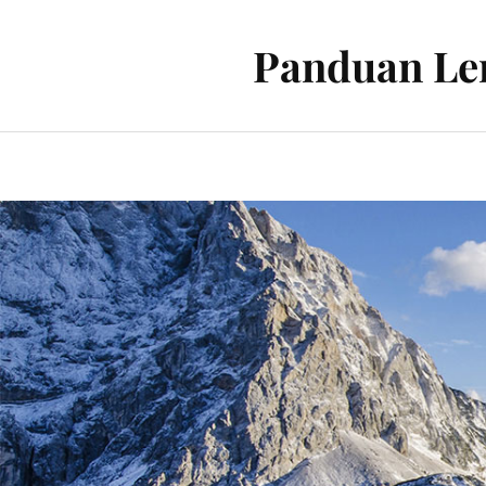
Panduan Len