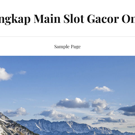
gkap Main Slot Gacor O
Sample Page