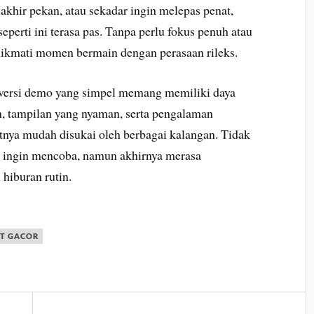
i akhir pekan, atau sekadar ingin melepas penat,
perti ini terasa pas. Tanpa perlu fokus penuh atau
enikmati momen bermain dengan perasaan rileks.
versi demo yang simpel memang memiliki daya
an, tampilan yang nyaman, serta pengalaman
nya mudah disukai oleh berbagai kalangan. Tidak
a ingin mencoba, namun akhirnya merasa
hiburan rutin.
T GACOR