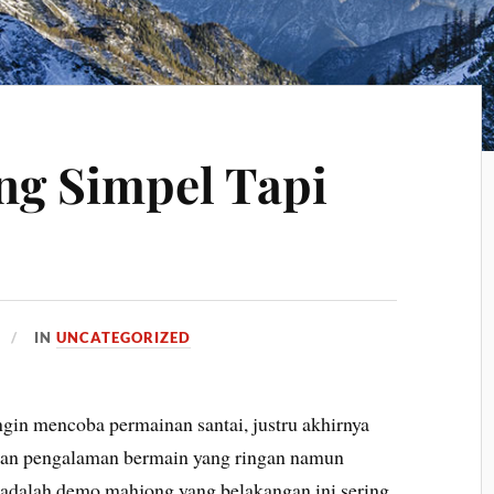
g Simpel Tapi
IN
UNCATEGORIZED
gin mencoba permainan santai, justru akhirnya
an pengalaman bermain yang ringan namun
adalah demo mahjong yang belakangan ini sering