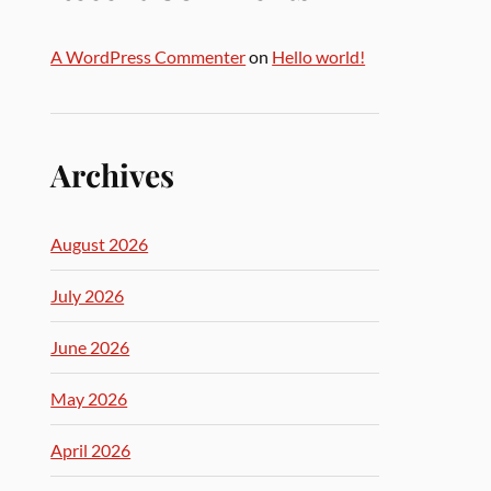
A WordPress Commenter
on
Hello world!
Archives
August 2026
July 2026
June 2026
May 2026
April 2026