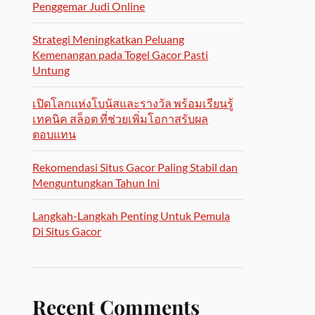
Penggemar Judi Online
Strategi Meningkatkan Peluang
Kemenangan pada Togel Gacor Pasti
Untung
เปิดโลกแห่งโบนัสและรางวัล พร้อมเรียนรู้
เทคนิค สล็อต ที่ช่วยเพิ่มโอกาสรับผล
ตอบแทน
Rekomendasi Situs Gacor Paling Stabil dan
Menguntungkan Tahun Ini
Langkah-Langkah Penting Untuk Pemula
Di Situs Gacor
Recent Comments