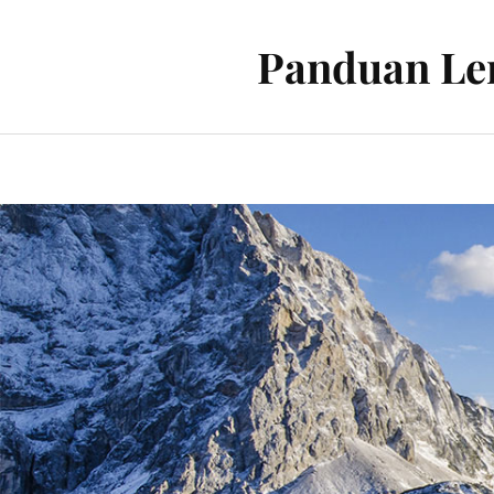
Panduan Len