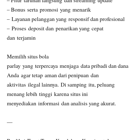
– Fitur taruhan langsung dan streaming update
– Bonus serta promosi yang menarik
– Layanan pelanggan yang responsif dan profesional
– Proses deposit dan penarikan yang cepat
dan terjamin
Memilih situs bola
parlay yang terpercaya menjaga data pribadi dan dana
Anda agar tetap aman dari penipuan dan
aktivitas ilegal lainnya. Di samping itu, peluang
menang lebih tinggi karena situs ini
menyediakan informasi dan analisis yang akurat.
—