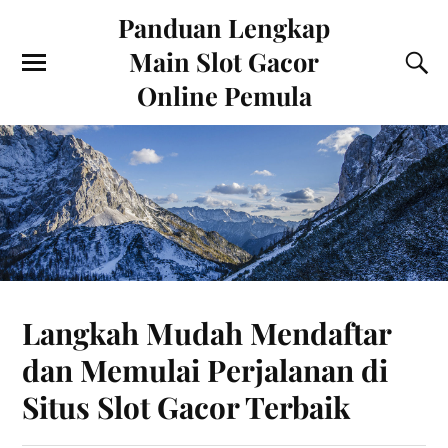
Panduan Lengkap
Main Slot Gacor
Online Pemula
Langkah Mudah Mendaftar
dan Memulai Perjalanan di
Situs Slot Gacor Terbaik