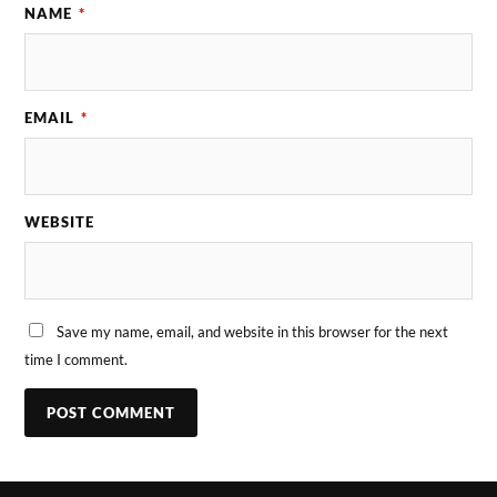
NAME
*
EMAIL
*
WEBSITE
Save my name, email, and website in this browser for the next
time I comment.