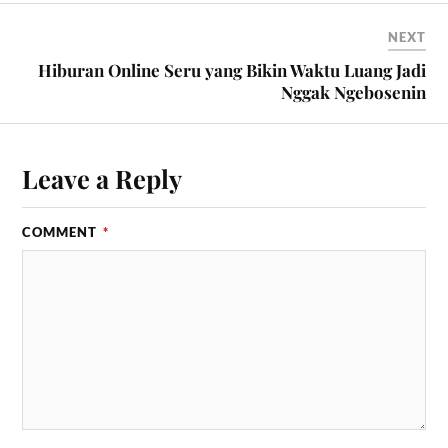
NEXT
Hiburan Online Seru yang Bikin Waktu Luang Jadi
Nggak Ngebosenin
Leave a Reply
COMMENT
*