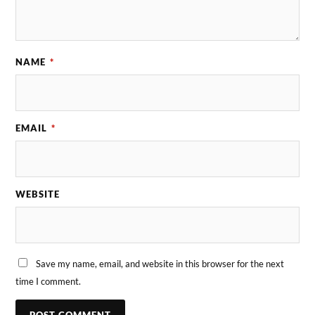
NAME
*
EMAIL
*
WEBSITE
Save my name, email, and website in this browser for the next
time I comment.