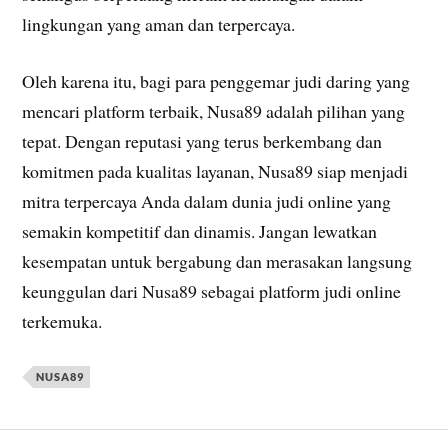
lingkungan yang aman dan terpercaya.
Oleh karena itu, bagi para penggemar judi daring yang
mencari platform terbaik, Nusa89 adalah pilihan yang
tepat. Dengan reputasi yang terus berkembang dan
komitmen pada kualitas layanan, Nusa89 siap menjadi
mitra terpercaya Anda dalam dunia judi online yang
semakin kompetitif dan dinamis. Jangan lewatkan
kesempatan untuk bergabung dan merasakan langsung
keunggulan dari Nusa89 sebagai platform judi online
terkemuka.
NUSA89