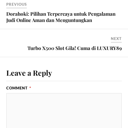
PREVIOUS
Dorahoki: Pilihan Terpercaya untuk Pengalaman
Judi Online Aman dan Menguntungkan
NEXT
Turbo X500 Slot Gila! Cuma di LUXURY89
Leave a Reply
COMMENT
*