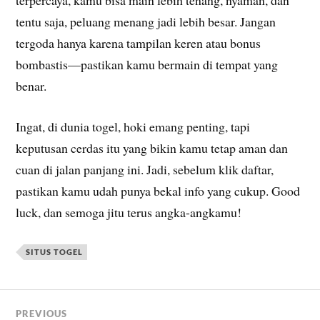
terpercaya, kamu bisa main lebih tenang, nyaman, dan
tentu saja, peluang menang jadi lebih besar. Jangan
tergoda hanya karena tampilan keren atau bonus
bombastis—pastikan kamu bermain di tempat yang
benar.
Ingat, di dunia togel, hoki emang penting, tapi
keputusan cerdas itu yang bikin kamu tetap aman dan
cuan di jalan panjang ini. Jadi, sebelum klik daftar,
pastikan kamu udah punya bekal info yang cukup. Good
luck, dan semoga jitu terus angka-angkamu!
SITUS TOGEL
PREVIOUS