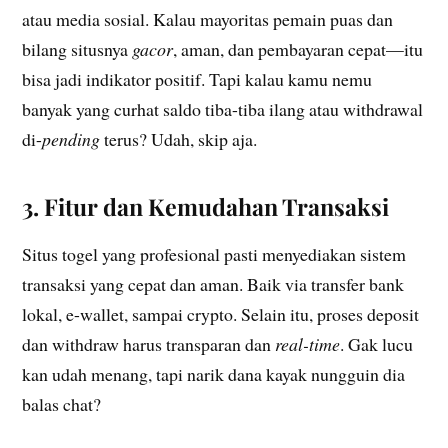
atau media sosial. Kalau mayoritas pemain puas dan
bilang situsnya
gacor
, aman, dan pembayaran cepat—itu
bisa jadi indikator positif. Tapi kalau kamu nemu
banyak yang curhat saldo tiba-tiba ilang atau withdrawal
di-
pending
terus? Udah, skip aja.
3.
Fitur dan Kemudahan Transaksi
Situs togel yang profesional pasti menyediakan sistem
transaksi yang cepat dan aman. Baik via transfer bank
lokal, e-wallet, sampai crypto. Selain itu, proses deposit
dan withdraw harus transparan dan
real-time
. Gak lucu
kan udah menang, tapi narik dana kayak nungguin dia
balas chat?