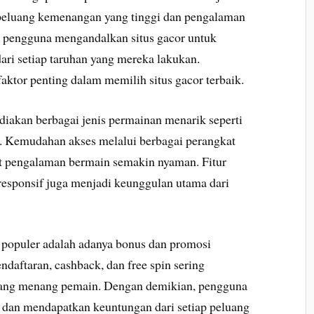
peluang kemenangan yang tinggi dan pengalaman
 pengguna mengandalkan situs gacor untuk
ri setiap taruhan yang mereka lakukan.
ktor penting dalam memilih situs gacor terbaik.
ediakan berbagai jenis permainan menarik seperti
aga. Kemudahan akses melalui berbagai perangkat
t pengalaman bermain semakin nyaman. Fitur
responsif juga menjadi keunggulan utama dari
r populer adalah adanya bonus dan promosi
daftaran, cashback, dan free spin sering
uang menang pemain. Dengan demikian, pengguna
n dan mendapatkan keuntungan dari setiap peluang