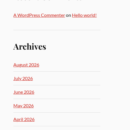
A WordPress Commenter
on
Hello world!
Archives
August 2026
July 2026
June 2026
May 2026
April 2026