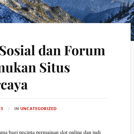
Sosial dan Forum
ukan Situs
rcaya
25
IN
UNCATEGORIZED
ama bagi pecinta permainan slot online dan judi