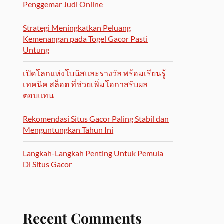
Penggemar Judi Online
Strategi Meningkatkan Peluang
Kemenangan pada Togel Gacor Pasti
Untung
เปิดโลกแห่งโบนัสและรางวัล พร้อมเรียนรู้
เทคนิค สล็อต ที่ช่วยเพิ่มโอกาสรับผล
ตอบแทน
Rekomendasi Situs Gacor Paling Stabil dan
Menguntungkan Tahun Ini
Langkah-Langkah Penting Untuk Pemula
Di Situs Gacor
Recent Comments