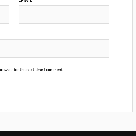
EMAIL
*
browser for the next time I comment.