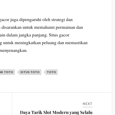
acor juga dipengaruhi oleh strategi dan
n disarankan untuk memahami permainan dan
ain dalam jangka panjang. Situs gacor
ng untuk meningkatkan peluang dan memastikan
 menyenangkan.
NK TOTO
SITUS TOTO
TOTO
NEXT
Daya Tarik Slot Modern yang Selalu