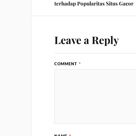
terhadap Popularitas Situs Gacor
Leave a Reply
COMMENT
*