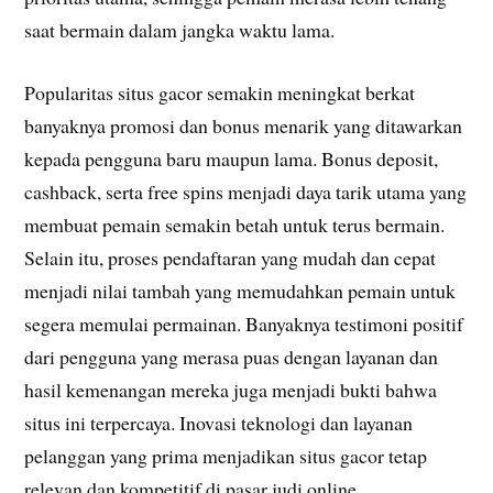
saat bermain dalam jangka waktu lama.
Popularitas situs gacor semakin meningkat berkat
banyaknya promosi dan bonus menarik yang ditawarkan
kepada pengguna baru maupun lama. Bonus deposit,
cashback, serta free spins menjadi daya tarik utama yang
membuat pemain semakin betah untuk terus bermain.
Selain itu, proses pendaftaran yang mudah dan cepat
menjadi nilai tambah yang memudahkan pemain untuk
segera memulai permainan. Banyaknya testimoni positif
dari pengguna yang merasa puas dengan layanan dan
hasil kemenangan mereka juga menjadi bukti bahwa
situs ini terpercaya. Inovasi teknologi dan layanan
pelanggan yang prima menjadikan situs gacor tetap
relevan dan kompetitif di pasar judi online.