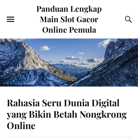
Panduan Lengkap
Main Slot Gacor
Online Pemula
Rahasia Seru Dunia Digital
yang Bikin Betah Nongkrong
Online