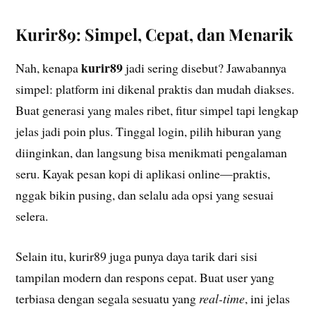
Kurir89: Simpel, Cepat, dan Menarik
kurir89
Nah, kenapa
jadi sering disebut? Jawabannya
simpel: platform ini dikenal praktis dan mudah diakses.
Buat generasi yang males ribet, fitur simpel tapi lengkap
jelas jadi poin plus. Tinggal login, pilih hiburan yang
diinginkan, dan langsung bisa menikmati pengalaman
seru. Kayak pesan kopi di aplikasi online—praktis,
nggak bikin pusing, dan selalu ada opsi yang sesuai
selera.
Selain itu, kurir89 juga punya daya tarik dari sisi
tampilan modern dan respons cepat. Buat user yang
terbiasa dengan segala sesuatu yang
real-time
, ini jelas