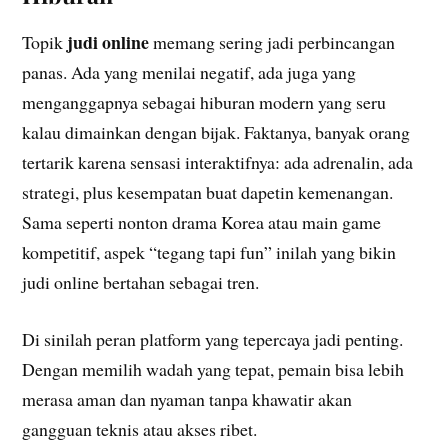
judi online
Topik
memang sering jadi perbincangan
panas. Ada yang menilai negatif, ada juga yang
menganggapnya sebagai hiburan modern yang seru
kalau dimainkan dengan bijak. Faktanya, banyak orang
tertarik karena sensasi interaktifnya: ada adrenalin, ada
strategi, plus kesempatan buat dapetin kemenangan.
Sama seperti nonton drama Korea atau main game
kompetitif, aspek “tegang tapi fun” inilah yang bikin
judi online bertahan sebagai tren.
Di sinilah peran platform yang tepercaya jadi penting.
Dengan memilih wadah yang tepat, pemain bisa lebih
merasa aman dan nyaman tanpa khawatir akan
gangguan teknis atau akses ribet.