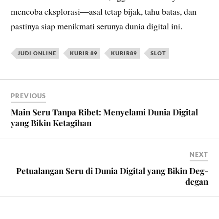
mencoba eksplorasi—asal tetap bijak, tahu batas, dan
pastinya siap menikmati serunya dunia digital ini.
JUDI ONLINE
KURIR 89
KURIR89
SLOT
PREVIOUS
Main Seru Tanpa Ribet: Menyelami Dunia Digital
yang Bikin Ketagihan
NEXT
Petualangan Seru di Dunia Digital yang Bikin Deg-
degan