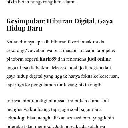
bikin betah nongkrong lama-lama.
Kesimpulan: Hiburan Digital, Gaya
Hidup Baru
Kalau ditanya apa sih hiburan favorit anak muda
sekarang? Jawabannya bisa macam-macam, tapi jelas
kurir89
judi online
platform seperti
dan fenomena
nggak bisa diabaikan. Mereka udah jadi bagian dari
gaya hidup digital yang nggak hanya fokus ke keseruan,
tapi juga ke pengalaman unik yang bikin nagih.
Intinya, hiburan digital masa kini bukan cuma soal
mengisi waktu luang, tapi juga soal bagaimana
teknologi bisa menghadirkan sensasi baru yang lebih
interaktif dan memikat. Jadi, nggak ada salahnya