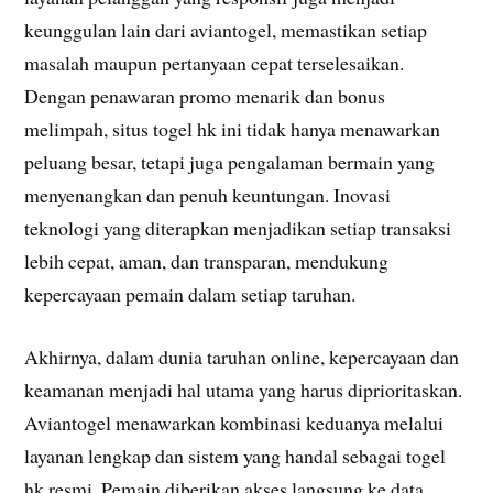
keunggulan lain dari aviantogel, memastikan setiap
masalah maupun pertanyaan cepat terselesaikan.
Dengan penawaran promo menarik dan bonus
melimpah, situs togel hk ini tidak hanya menawarkan
peluang besar, tetapi juga pengalaman bermain yang
menyenangkan dan penuh keuntungan. Inovasi
teknologi yang diterapkan menjadikan setiap transaksi
lebih cepat, aman, dan transparan, mendukung
kepercayaan pemain dalam setiap taruhan.
Akhirnya, dalam dunia taruhan online, kepercayaan dan
keamanan menjadi hal utama yang harus diprioritaskan.
Aviantogel menawarkan kombinasi keduanya melalui
layanan lengkap dan sistem yang handal sebagai togel
hk resmi. Pemain diberikan akses langsung ke data