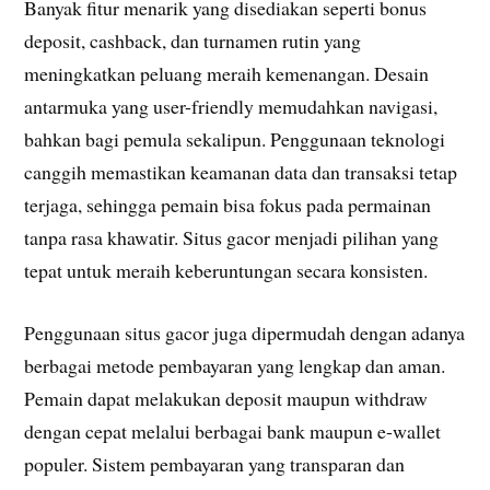
Banyak fitur menarik yang disediakan seperti bonus
deposit, cashback, dan turnamen rutin yang
meningkatkan peluang meraih kemenangan. Desain
antarmuka yang user-friendly memudahkan navigasi,
bahkan bagi pemula sekalipun. Penggunaan teknologi
canggih memastikan keamanan data dan transaksi tetap
terjaga, sehingga pemain bisa fokus pada permainan
tanpa rasa khawatir. Situs gacor menjadi pilihan yang
tepat untuk meraih keberuntungan secara konsisten.
Penggunaan situs gacor juga dipermudah dengan adanya
berbagai metode pembayaran yang lengkap dan aman.
Pemain dapat melakukan deposit maupun withdraw
dengan cepat melalui berbagai bank maupun e-wallet
populer. Sistem pembayaran yang transparan dan