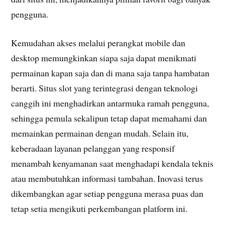
pengguna.
Kemudahan akses melalui perangkat mobile dan
desktop memungkinkan siapa saja dapat menikmati
permainan kapan saja dan di mana saja tanpa hambatan
berarti. Situs slot yang terintegrasi dengan teknologi
canggih ini menghadirkan antarmuka ramah pengguna,
sehingga pemula sekalipun tetap dapat memahami dan
memainkan permainan dengan mudah. Selain itu,
keberadaan layanan pelanggan yang responsif
menambah kenyamanan saat menghadapi kendala teknis
atau membutuhkan informasi tambahan. Inovasi terus
dikembangkan agar setiap pengguna merasa puas dan
tetap setia mengikuti perkembangan platform ini.