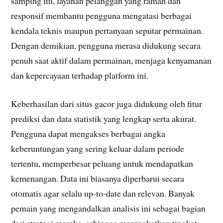
samping itu, layanan pelanggan yang ramah dan
responsif membantu pengguna mengatasi berbagai
kendala teknis maupun pertanyaan seputar permainan.
Dengan demikian, pengguna merasa didukung secara
penuh saat aktif dalam permainan, menjaga kenyamanan
dan kepercayaan terhadap platform ini.
Keberhasilan dari situs gacor juga didukung oleh fitur
prediksi dan data statistik yang lengkap serta akurat.
Pengguna dapat mengakses berbagai angka
keberuntungan yang sering keluar dalam periode
tertentu, memperbesar peluang untuk mendapatkan
kemenangan. Data ini biasanya diperbarui secara
otomatis agar selalu up-to-date dan relevan. Banyak
pemain yang mengandalkan analisis ini sebagai bagian
dari strategi mereka, sehingga meningkatkan tingkat