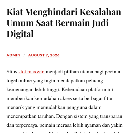
Kiat Menghindari Kesalahan
Umum Saat Bermain Judi
Digital
ADMIN
AUGUST 7, 2026
Situs
slot maxwin
menjadi pilihan utama bagi pecinta
togel online yang ingin mendapatkan peluang
kemenangan lebih tinggi. Keberadaan platform ini
memberikan kemudahan akses serta berbagai fitur
menarik yang memudahkan pengguna dalam
menempatkan taruhan. Dengan sistem yang transparan
dan terpercaya, pemain merasa lebih nyaman dan yakin