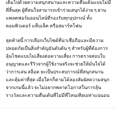
เต็มไปด้วยความสนุกสนานและความตื่นเต้นแบบไม่มี
ที่สิ้นสุด ผู้ที่สนใจสามารถเข้าร่วมสนุกได้ง่าย ๆ ผ่าน
แพลตฟอร์มออนไลน์ที่รองรับทุกอุปกรณ์ ทั้ง
คอมพิวเตอร์ แท็บเล็ต หรือสมาร์ทโฟน
สุดท้ายนี้ การเลือกเว็บไซต์ที่น่าเชื่อถือและมีความ
ปลอดภัยเป็นสิ่งสำคัญอันดับต้น ๆ สำหรับผู้ที่ต้องการ
ลุ้นโชคแบบไม่เสี่ยงต่อความเสี่ยง การตรวจสอบใบ
อนุญาตและรีวิวจากผู้ใช้งานจริงจะช่วยให้มั่นใจได้
ว่าการเล่น สล็อต จะเป็นประสบการณ์ที่สนุกสนาน
และคุ้มค่าที่สุด เมื่อใครก็ตามได้ลองสัมผัสความสนุก
จากเกมนี้แล้ว จะไม่อยากพลาดโอกาสในการลุ้น
รางวัลและความตื่นเต้นที่ไม่มีที่ไหนเทียบเท่าแน่นอน