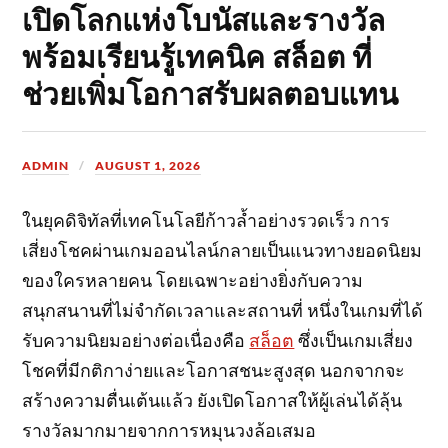
เปิดโลกแห่งโบนัสและรางวัล
พร้อมเรียนรู้เทคนิค สล็อต ที่
ช่วยเพิ่มโอกาสรับผลตอบแทน
ADMIN
AUGUST 1, 2026
ในยุคดิจิทัลที่เทคโนโลยีก้าวล้ำอย่างรวดเร็ว การ
เสี่ยงโชคผ่านเกมออนไลน์กลายเป็นแนวทางยอดนิยม
ของใครหลายคน โดยเฉพาะอย่างยิ่งกับความ
สนุกสนานที่ไม่จำกัดเวลาและสถานที่ หนึ่งในเกมที่ได้
รับความนิยมอย่างต่อเนื่องคือ
สล็อต
ซึ่งเป็นเกมเสี่ยง
โชคที่มีกติกาง่ายและโอกาสชนะสูงสุด นอกจากจะ
สร้างความตื่นเต้นแล้ว ยังเปิดโอกาสให้ผู้เล่นได้ลุ้น
รางวัลมากมายจากการหมุนวงล้อเสมอ