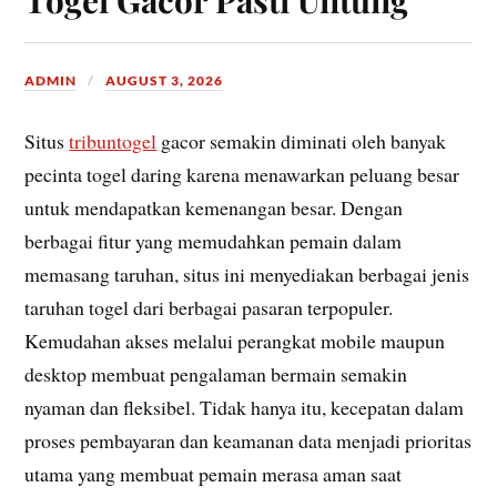
ADMIN
AUGUST 3, 2026
Situs
tribuntogel
gacor semakin diminati oleh banyak
pecinta togel daring karena menawarkan peluang besar
untuk mendapatkan kemenangan besar. Dengan
berbagai fitur yang memudahkan pemain dalam
memasang taruhan, situs ini menyediakan berbagai jenis
taruhan togel dari berbagai pasaran terpopuler.
Kemudahan akses melalui perangkat mobile maupun
desktop membuat pengalaman bermain semakin
nyaman dan fleksibel. Tidak hanya itu, kecepatan dalam
proses pembayaran dan keamanan data menjadi prioritas
utama yang membuat pemain merasa aman saat