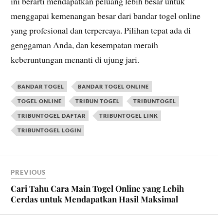
ini berarti mendapatkan peluang lebih besar untuk
menggapai kemenangan besar dari bandar togel online
yang profesional dan terpercaya. Pilihan tepat ada di
genggaman Anda, dan kesempatan meraih
keberuntungan menanti di ujung jari.
BANDAR TOGEL
BANDAR TOGEL ONLINE
TOGEL ONLINE
TRIBUN TOGEL
TRIBUNTOGEL
TRIBUNTOGEL DAFTAR
TRIBUNTOGEL LINK
TRIBUNTOGEL LOGIN
PREVIOUS
Cari Tahu Cara Main Togel Online yang Lebih
Cerdas untuk Mendapatkan Hasil Maksimal