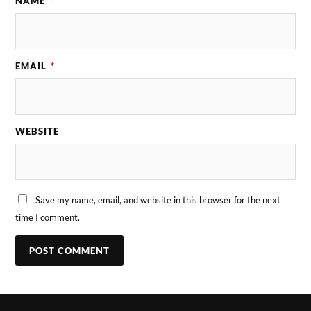
NAME
*
EMAIL
*
WEBSITE
Save my name, email, and website in this browser for the next
time I comment.