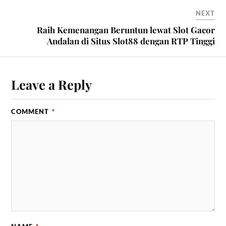
NEXT
Raih Kemenangan Beruntun lewat Slot Gacor
Andalan di Situs Slot88 dengan RTP Tinggi
Leave a Reply
COMMENT
*