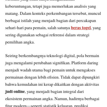
keberuntungan, tetapi juga memerlukan analisis yang
matang. Dalam konteks perkembangan tersebut, muncul
berbagai istilah yang menjadi bagian dari percakapan
beras togel
sehari-hari para pemain, salah satunya
, yang
sering digunakan sebagai referensi dalam strategi
pemilihan angka.
Seiring berkembangnya teknologi digital, pola bermain
juga mengalami perubahan signifikan. Platform daring
menjadi wadah utama bagi pemain untuk mengakses
permainan dengan lebih efisien. Tidak dapat dipungkiri
bahwa kemudahan ini kerap dikaitkan dengan aktivitas
judi online
, yang menjadi bagian integral dari
ekosistem permainan angka. Namun, hadirnya berbagai
fitur modern—seperti statistik keluaran, prediksi