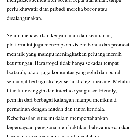
perlu khawatir data pribadi mereka bocor atau
disalahgunakan.
Selain menawarkan kenyamanan dan keamanan,
platform ini juga menerapkan sistem bonus dan promosi
menarik yang mampu meningkatkan peluang meraih
keuntungan. Berastogel tidak hanya sekadar tempat
bertaruh, tetapi juga komunitas yang solid dan penuh
semangat berbagi strategi serta strategi menang. Melalui
fitur-fitur canggih dan interface yang user-friendly,
pemain dari berbagai kalangan mampu menikmati
permainan dengan mudah dan tanpa kendala.
Keberhasilan situs ini dalam mempertahankan
kepercayaan pengguna membuktikan bahwa inovasi dan
layanan prima menjadi kunci utama dalam