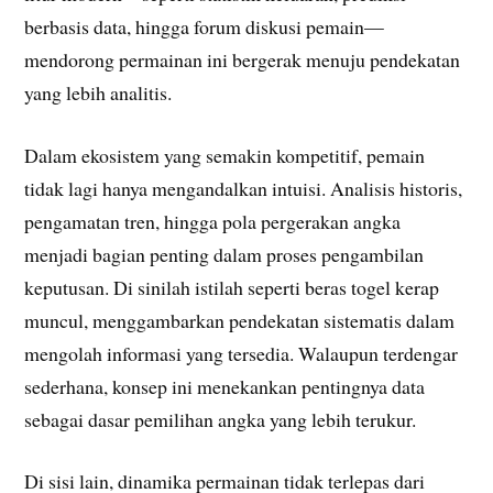
berbasis data, hingga forum diskusi pemain—
mendorong permainan ini bergerak menuju pendekatan
yang lebih analitis.
Dalam ekosistem yang semakin kompetitif, pemain
tidak lagi hanya mengandalkan intuisi. Analisis historis,
pengamatan tren, hingga pola pergerakan angka
menjadi bagian penting dalam proses pengambilan
keputusan. Di sinilah istilah seperti beras togel kerap
muncul, menggambarkan pendekatan sistematis dalam
mengolah informasi yang tersedia. Walaupun terdengar
sederhana, konsep ini menekankan pentingnya data
sebagai dasar pemilihan angka yang lebih terukur.
Di sisi lain, dinamika permainan tidak terlepas dari