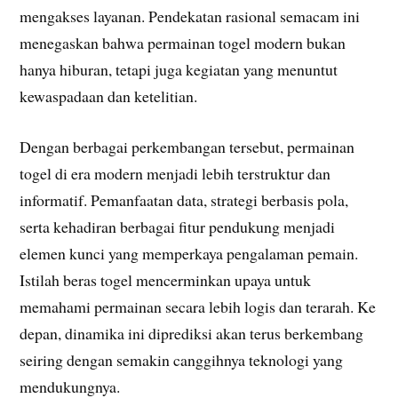
mengakses layanan. Pendekatan rasional semacam ini
menegaskan bahwa permainan togel modern bukan
hanya hiburan, tetapi juga kegiatan yang menuntut
kewaspadaan dan ketelitian.
Dengan berbagai perkembangan tersebut, permainan
togel di era modern menjadi lebih terstruktur dan
informatif. Pemanfaatan data, strategi berbasis pola,
serta kehadiran berbagai fitur pendukung menjadi
elemen kunci yang memperkaya pengalaman pemain.
Istilah beras togel mencerminkan upaya untuk
memahami permainan secara lebih logis dan terarah. Ke
depan, dinamika ini diprediksi akan terus berkembang
seiring dengan semakin canggihnya teknologi yang
mendukungnya.