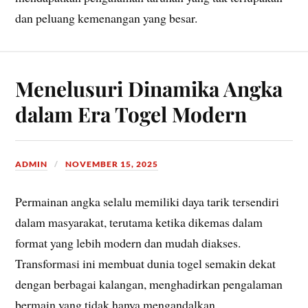
dan peluang kemenangan yang besar.
Menelusuri Dinamika Angka
dalam Era Togel Modern
ADMIN
NOVEMBER 15, 2025
Permainan angka selalu memiliki daya tarik tersendiri
dalam masyarakat, terutama ketika dikemas dalam
format yang lebih modern dan mudah diakses.
Transformasi ini membuat dunia togel semakin dekat
dengan berbagai kalangan, menghadirkan pengalaman
bermain yang tidak hanya mengandalkan