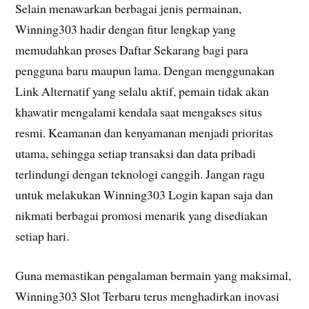
Selain menawarkan berbagai jenis permainan,
Winning303 hadir dengan fitur lengkap yang
memudahkan proses Daftar Sekarang bagi para
pengguna baru maupun lama. Dengan menggunakan
Link Alternatif yang selalu aktif, pemain tidak akan
khawatir mengalami kendala saat mengakses situs
resmi. Keamanan dan kenyamanan menjadi prioritas
utama, sehingga setiap transaksi dan data pribadi
terlindungi dengan teknologi canggih. Jangan ragu
untuk melakukan Winning303 Login kapan saja dan
nikmati berbagai promosi menarik yang disediakan
setiap hari.
Guna memastikan pengalaman bermain yang maksimal,
Winning303 Slot Terbaru terus menghadirkan inovasi