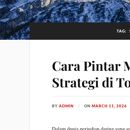
TAG:
Cara Pintar
Strategi di T
BY
ADMIN
ON
MARCH 11, 2026
Dalam dunia perjudian daring yang 