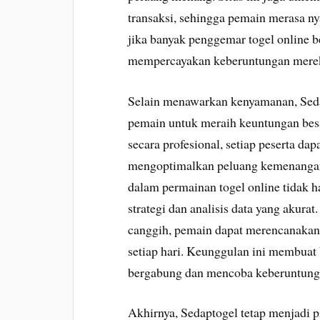
transaksi, sehingga pemain merasa ny
jika banyak penggemar togel online
mempercayakan keberuntungan mereka
Selain menawarkan kenyamanan, Seda
pemain untuk meraih keuntungan besa
secara profesional, setiap peserta dap
mengoptimalkan peluang kemenangan,
dalam permainan togel online tidak h
strategi dan analisis data yang akura
canggih, pemain dapat merencanakan
setiap hari. Keunggulan ini membuat
bergabung dan mencoba keberuntungan
Akhirnya, Sedaptogel tetap menjadi p