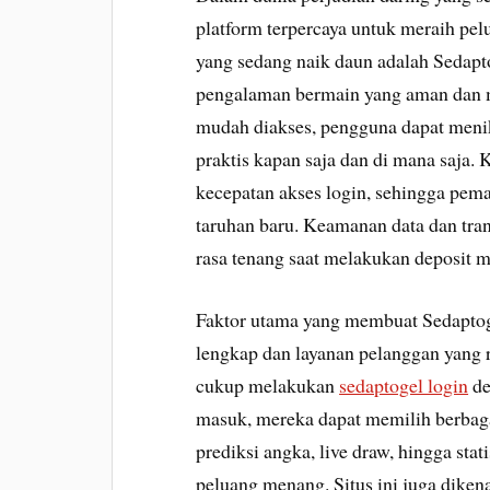
platform terpercaya untuk meraih pe
yang sedang naik daun adalah Sedapto
pengalaman bermain yang aman dan 
mudah diakses, pengguna dapat menik
praktis kapan saja dan di mana saja. 
kecepatan akses login, sehingga pem
taruhan baru. Keamanan data dan tra
rasa tenang saat melakukan deposit 
Faktor utama yang membuat Sedaptoge
lengkap dan layanan pelanggan yang 
cukup melakukan
sedaptogel login
de
masuk, mereka dapat memilih berbagai
prediksi angka, live draw, hingga st
peluang menang. Situs ini juga dikena