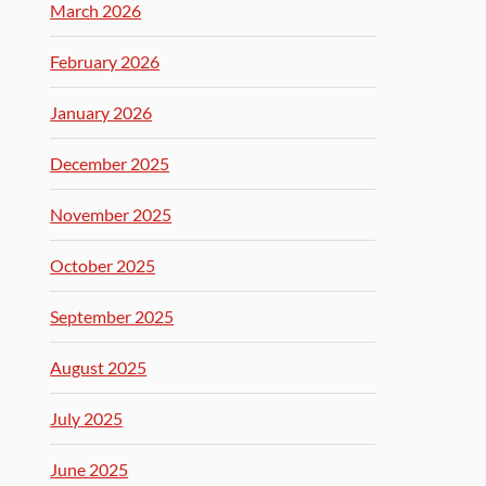
March 2026
February 2026
January 2026
December 2025
November 2025
October 2025
September 2025
August 2025
July 2025
June 2025