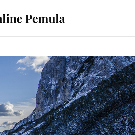
nline Pemula