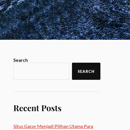
Search
SEARCH
Recent Posts
Situs Gacor Menjadi Pilihan Utama Para