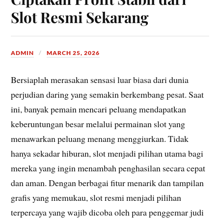
Slot Resmi Sekarang
ADMIN
MARCH 25, 2026
Bersiaplah merasakan sensasi luar biasa dari dunia
perjudian daring yang semakin berkembang pesat. Saat
ini, banyak pemain mencari peluang mendapatkan
keberuntungan besar melalui permainan slot yang
menawarkan peluang menang menggiurkan. Tidak
hanya sekadar hiburan, slot menjadi pilihan utama bagi
mereka yang ingin menambah penghasilan secara cepat
dan aman. Dengan berbagai fitur menarik dan tampilan
grafis yang memukau, slot resmi menjadi pilihan
terpercaya yang wajib dicoba oleh para penggemar judi