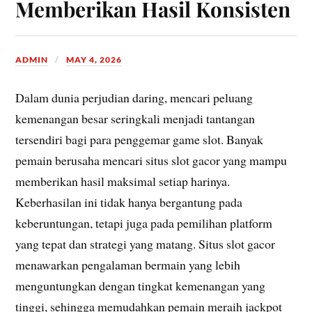
Memberikan Hasil Konsisten
ADMIN
MAY 4, 2026
Dalam dunia perjudian daring, mencari peluang
kemenangan besar seringkali menjadi tantangan
tersendiri bagi para penggemar game slot. Banyak
pemain berusaha mencari situs slot gacor yang mampu
memberikan hasil maksimal setiap harinya.
Keberhasilan ini tidak hanya bergantung pada
keberuntungan, tetapi juga pada pemilihan platform
yang tepat dan strategi yang matang. Situs slot gacor
menawarkan pengalaman bermain yang lebih
menguntungkan dengan tingkat kemenangan yang
tinggi, sehingga memudahkan pemain meraih jackpot