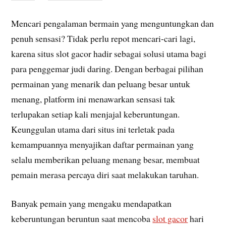
Mencari pengalaman bermain yang menguntungkan dan
penuh sensasi? Tidak perlu repot mencari-cari lagi,
karena situs slot gacor hadir sebagai solusi utama bagi
para penggemar judi daring. Dengan berbagai pilihan
permainan yang menarik dan peluang besar untuk
menang, platform ini menawarkan sensasi tak
terlupakan setiap kali menjajal keberuntungan.
Keunggulan utama dari situs ini terletak pada
kemampuannya menyajikan daftar permainan yang
selalu memberikan peluang menang besar, membuat
pemain merasa percaya diri saat melakukan taruhan.
Banyak pemain yang mengaku mendapatkan
keberuntungan beruntun saat mencoba
slot gacor
hari