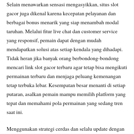
Selain menawarkan sensasi mengasyikkan, situs slot
gacor juga dikenal karena kecepatan pelayanan dan
berbagai bonus menarik yang siap menambah modal
taruhan. Melalui fitur live chat dan customer service
yang responsif, pemain dapat dengan mudah
mendapatkan solusi atas setiap kendala yang dihadapi.
Tidak heran jika banyak orang berbondong-bondong
mencari link slot gacor terbaru agar tetap bisa mengikuti
permainan terbaru dan menjaga peluang kemenangan
tetap terbuka lebar. Kesempatan besar menanti di setiap
putaran, asalkan pemain mampu memilih platform yang
tepat dan memahami pola permainan yang sedang tren
saat ini.
Menggunakan strategi cerdas dan selalu update dengan