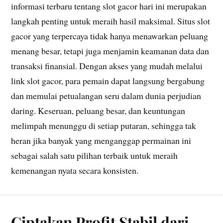
informasi terbaru tentang slot gacor hari ini merupakan
langkah penting untuk meraih hasil maksimal. Situs slot
gacor yang terpercaya tidak hanya menawarkan peluang
menang besar, tetapi juga menjamin keamanan data dan
transaksi finansial. Dengan akses yang mudah melalui
link slot gacor, para pemain dapat langsung bergabung
dan memulai petualangan seru dalam dunia perjudian
daring. Keseruan, peluang besar, dan keuntungan
melimpah menunggu di setiap putaran, sehingga tak
heran jika banyak yang menganggap permainan ini
sebagai salah satu pilihan terbaik untuk meraih
kemenangan nyata secara konsisten.
Ciptakan Profit Stabil dari