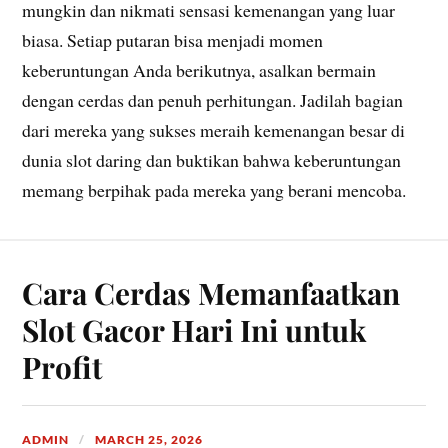
mungkin dan nikmati sensasi kemenangan yang luar
biasa. Setiap putaran bisa menjadi momen
keberuntungan Anda berikutnya, asalkan bermain
dengan cerdas dan penuh perhitungan. Jadilah bagian
dari mereka yang sukses meraih kemenangan besar di
dunia slot daring dan buktikan bahwa keberuntungan
memang berpihak pada mereka yang berani mencoba.
Cara Cerdas Memanfaatkan
Slot Gacor Hari Ini untuk
Profit
ADMIN
MARCH 25, 2026