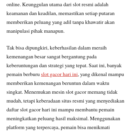
online. Keunggulan utama dari slot resmi adalah
keamanan dan keadilan, memastikan setiap putaran
memberikan peluang yang adil tanpa khawatir akan
manipulasi pihak manapun.
Tak bisa dipungkiri, keberhasilan dalam meraih
kemenangan besar sangat bergantung pada
keberuntungan dan strategi yang tepat. Saat ini, banyak
pemain berburu
slot gacor hari ini
, yang dikenal mampu
memberikan kemenangan beruntun dalam waktu
singkat. Menemukan mesin slot gacor memang tidak
mudah, tetapi keberadaan situs resmi yang menyediakan
daftar slot gacor hari ini mampu membantu pemain
meningkatkan peluang hasil maksimal. Menggunakan
platform yang terpercaya, pemain bisa menikmati