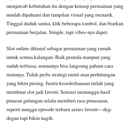
menjawab kebutuhan itu dengan konsep permainan yang
mudah dipahami dan tampilan visual yang menarik.
Tinggal duduk santai, klik beberapa tombol, dan biarkan
permainan berjalan. Simple, tapi vibes-nya dapet.
Slot online dikenal sebagai permainan yang ramah
untuk semua kalangan. Baik pemula maupun yang
sudah terbiasa, semuanya bisa langsung paham cara
mainnya. Tidak perlu strategi rumit atau perhitungan
yang bikin pusing. Justru kesederhanaan inilah yang
membuat slot jadi favorit. Sensasi menunggu hasil
putaran gulungan selalu memberi rasa penasaran,
seperti nunggu episode terbaru series favorit—deg-
degan tapi bikin nagih.