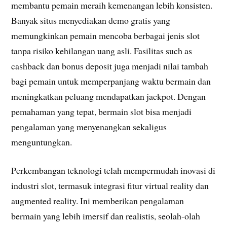
membantu pemain meraih kemenangan lebih konsisten.
Banyak situs menyediakan demo gratis yang
memungkinkan pemain mencoba berbagai jenis slot
tanpa risiko kehilangan uang asli. Fasilitas such as
cashback dan bonus deposit juga menjadi nilai tambah
bagi pemain untuk memperpanjang waktu bermain dan
meningkatkan peluang mendapatkan jackpot. Dengan
pemahaman yang tepat, bermain slot bisa menjadi
pengalaman yang menyenangkan sekaligus
menguntungkan.
Perkembangan teknologi telah mempermudah inovasi di
industri slot, termasuk integrasi fitur virtual reality dan
augmented reality. Ini memberikan pengalaman
bermain yang lebih imersif dan realistis, seolah-olah