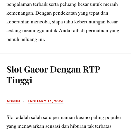
pengalaman terbaik serta peluang besar untuk meraih
kemenangan. Dengan pendekatan yang tepat dan
keberanian mencoba, siapa tahu keberuntungan besar
sedang menunggu untuk Anda raih di permainan yang
penuh peluang ini.
Slot Gacor Dengan RTP
Tinggi
ADMIN
JANUARY 11, 2026
Slot adalah salah satu permainan kasino paling populer
yang menawarkan sensasi dan hiburan tak terbatas.