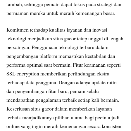
tambah, sehingga pemain dapat fokus pada strategi dan
permainan mereka untuk meraih kemenangan besar.
Komitmen terhadap kualitas layanan dan inovasi
teknologi menjadikan situs gacor tetap unggul di tengah
persaingan. Penggunaan teknologi terbaru dalam
pengembangan platform memastikan kestabilan dan
performa optimal saat bermain. Fitur keamanan seperti
SSL encryption memberikan perlindungan ekstra
terhadap data pengguna. Dengan adanya update rutin
dan pengembangan fitur baru, pemain selalu
mendapatkan pengalaman terbaik setiap kali bermain.
Keseriusan situs gacor dalam memberikan layanan
terbaik menjadikannya pilihan utama bagi pecinta judi
online yang ingin meraih kemenangan secara konsisten